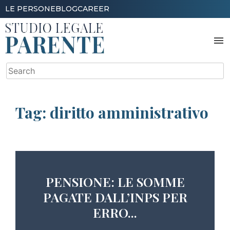
Skip
LE PERSONE
BLOG
CAREER
to
content
menu
Search
for:
Tag:
diritto amministrativo
PENSIONE: LE SOMME
PAGATE DALL’INPS PER
ERRO...