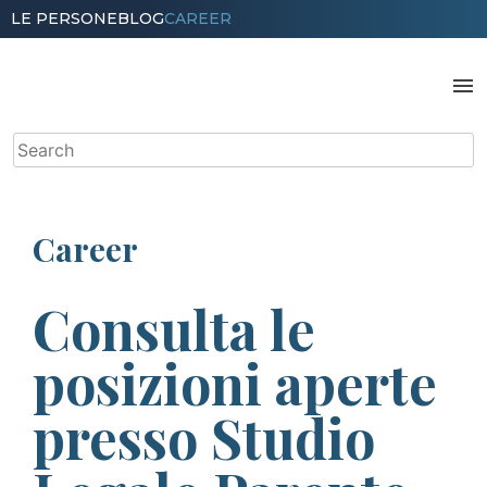
Skip
LE PERSONE
BLOG
CAREER
to
content
menu
Search
for:
Career
Consulta le
posizioni aperte
presso Studio