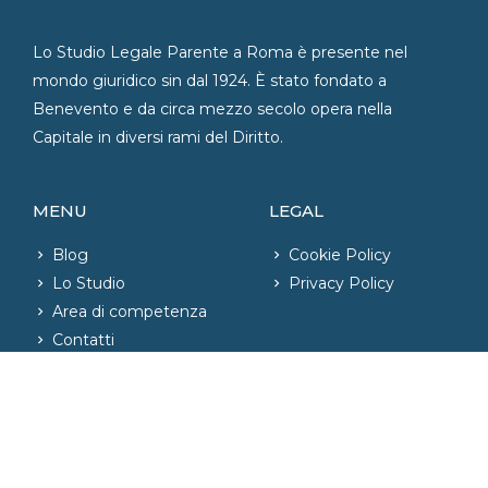
Lo Studio Legale Parente a Roma è presente nel
mondo giuridico sin dal 1924. È stato fondato a
Benevento e da circa mezzo secolo opera nella
Capitale in diversi rami del Diritto.
MENU
LEGAL
Blog
Cookie Policy
Lo Studio
Privacy Policy
Area di competenza
Contatti
CONTATTI
06.42020421
– Fax: 06.42004726
phone_iphone
info@studiolegaleparente.com
email