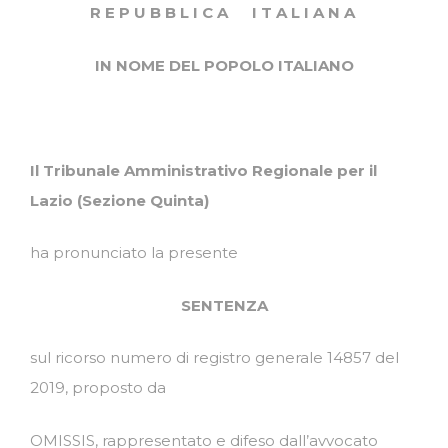
R E P U B B L I C A I T A L I A N A
IN NOME DEL POPOLO ITALIANO
Il
Tribunale
Amministrativo
Regionale
per
il
Lazio
(Sezione Quinta)
ha pronunciato la presente
SENTENZA
sul ricorso numero di registro generale 14857 del
2019, proposto da
OMISSIS, rappresentato e difeso dall’avvocato