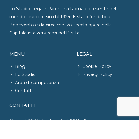
Lo Studio Legale Parente a Roma è presente nel
mondo giuridico sin dal 1924. È stato fondato a
Benevento e da circa mezzo secolo opera nella
Capitale in diversi rami del Diritto.
MENU
LEGAL
Blog
Cookie Policy
Lo Studio
Privacy Policy
Area di competenza
Contatti
CONTATTI
06.42020421
– Fax: 06.42004726
phone_iphone
info@studiolegaleparente.com
email