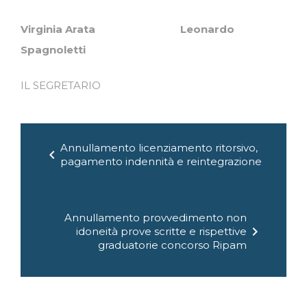
Virginia Arata Leonardo
Spagnoletti
IL SEGRETARIO
Navigazione
Annullamento licenziamento ritorsivo,
articoli
chevron_left
pagamento indennità e reintegrazione
Annullamento provvedimento non
chevron_right
idoneità prove scritte e rispettive
graduatorie concorso Ripam