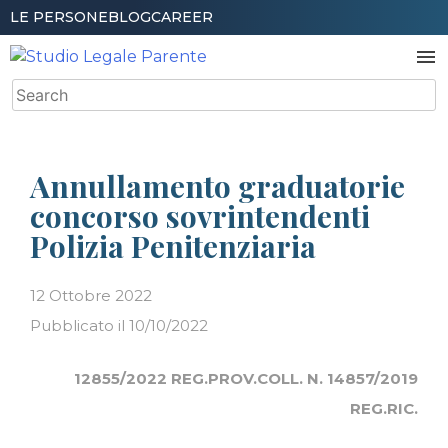
Skip
LE PERSONE
BLOG
CAREER
to
menu
content
Search
for:
Annullamento graduatorie
concorso sovrintendenti
Polizia Penitenziaria
12 Ottobre 2022
Pubblicato il 10/10/2022
12855/2022 REG.PROV.COLL. N. 14857/2019
REG.RIC.