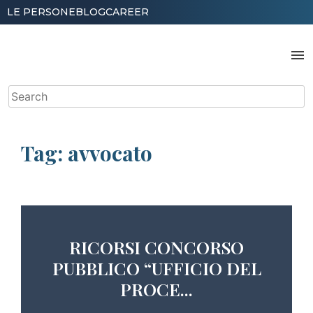
Skip
LE PERSONE
BLOG
CAREER
to
content
menu
Search
for:
Tag:
avvocato
RICORSI CONCORSO
PUBBLICO “UFFICIO DEL
PROCE...