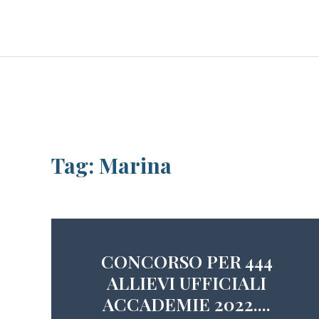
Skip
LE PERSONE
BLOG
CAREER
to
content
Tag:
Marina
CONCORSO PER 444
ALLIEVI UFFICIALI
ACCADEMIE 2022....