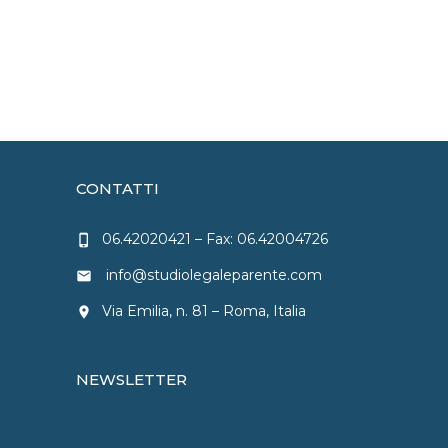
CONTATTI
06.42020421
– Fax: 06.42004726
phone_iphone
info@studiolegaleparente.com
email
Via Emilia, n. 81 – Roma, Italia
location_on
NEWSLETTER