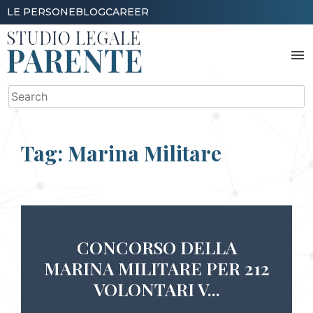
Skip
LE PERSONE
BLOG
CAREER
to
content
menu
Search
for:
Tag:
Marina Militare
CONCORSO DELLA
MARINA MILITARE PER 212
VOLONTARI V...