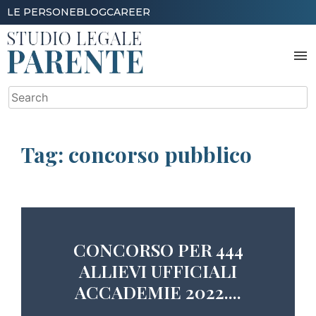
Skip
LE PERSONE
BLOG
CAREER
to
content
menu
Search
for:
Tag:
concorso pubblico
CONCORSO PER 444
ALLIEVI UFFICIALI
ACCADEMIE 2022....