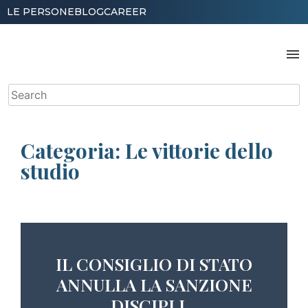
Skip
LE PERSONE
BLOG
CAREER
to
content
menu
Search
for:
Categoria:
Le vittorie dello
studio
IL CONSIGLIO DI STATO
ANNULLA LA SANZIONE
DISCIPLI...