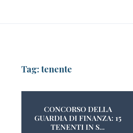
Skip
LE PERSONE
BLOG
CAREER
to
content
Tag:
tenente
CONCORSO DELLA
GUARDIA DI FINANZA: 15
TENENTI IN S...