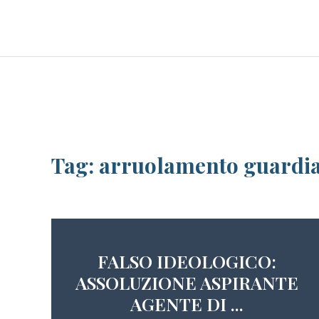
Skip
LE PERSONE
BLOG
CAREER
to
content
Tag:
arruolamento guardia
FALSO IDEOLOGICO:
ASSOLUZIONE ASPIRANTE
AGENTE DI ...