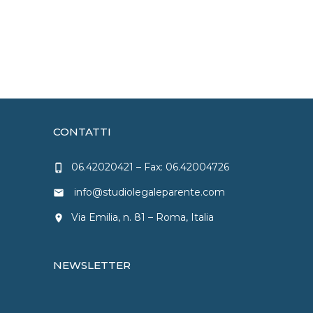
CONTATTI
06.42020421
– Fax: 06.42004726
phone_iphone
info@studiolegaleparente.com
email
Via Emilia, n. 81 – Roma, Italia
location_on
NEWSLETTER