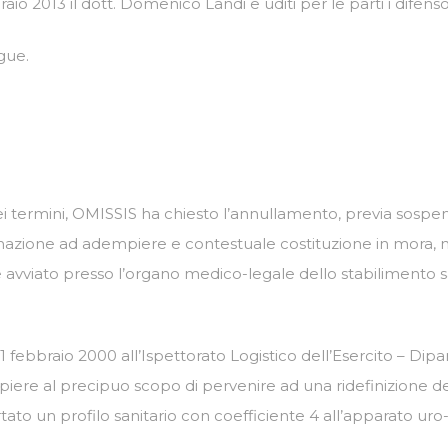
io 2013 il dott. Domenico Landi e uditi per le parti i difens
gue.
nei termini, OMISSIS ha chiesto l’annullamento, previa sospe
imazione ad adempiere e contestuale costituzione in mora, n
e avviato presso l’organo medico-legale dello stabilimento 
 11 febbraio 2000 all’Ispettorato Logistico dell’Esercito – Dip
iere al precipuo scopo di pervenire ad una ridefinizione del 
tato un profilo sanitario con coefficiente 4 all’apparato uro