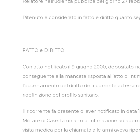
Relatore nell’udienza pubblica del giorno 27 febbra
Ritenuto e considerato in fatto e diritto quanto se
FATTO e DIRITTO
Con atto notificato il 9 giugno 2000, depositato 
conseguente alla mancata risposta all’atto di int
l’accertamento del diritto del ricorrente ad esser
ridefinizione del profilo sanitario.
Il ricorrente fa presente di aver notificato in data
Militare di Caserta un atto di intimazione ad ademp
visita medica per la chiamata alle armi aveva ripor