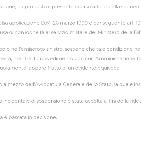
ione, ha proposto il presente ricorso affidato alla seguen
e falsa applicazione D.M. 26 marzo 1999 e conseguente art. 13,
sa di non idoneità al servizio militare del Ministero della Dife
ticolo nell’emiscroto sinistro, sostiene che tale condizione 
oneità, mentre il provvedimento con cui l’Amministrazione ha 
rruolamento, appare frutto di un evidente equivoco.
io a mezzo dell’Avvocatura Generale dello Stato, la quale insis
a incidentale di sospensione è stata accolta ai fini della ride
a è passata in decisione.