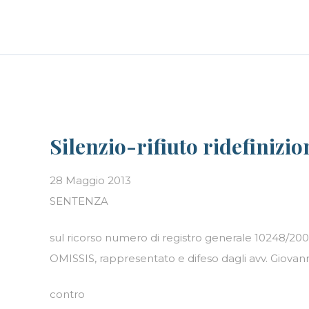
Skip
LE PERSONE
BLOG
CAREER
to
content
Silenzio-rifiuto ridefinizi
28 Maggio 2013
SENTENZA
sul ricorso numero di registro generale 10248/200
OMISSIS, rappresentato e difeso dagli avv. Giovann
contro