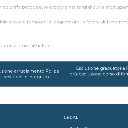
epigrafe proposto, lo accoglie nei sensi di cui in motivazio
 Ministro pro tempore, al pagamento, in favore del ricorrent
autorità amministrativa.
Esclusione graduatoria P
sione arruolamento Polizia
età; esclusione corso di fo
 restitutio in integrum
LEGAL