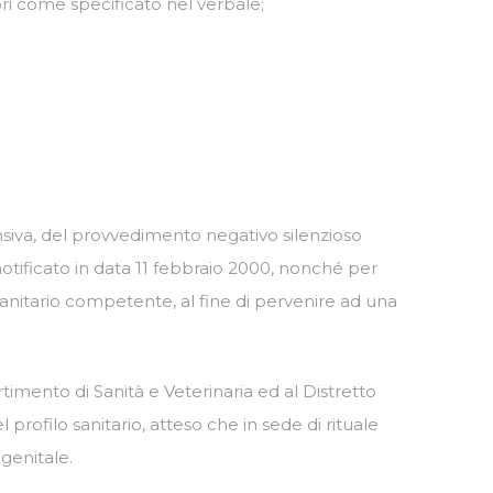
ori come specificato nel verbale;
nsiva, del provvedimento negativo silenzioso
otificato in data 11 febbraio 2000, nonché per
sanitario competente, al fine di pervenire ad una
artimento di Sanità e Veterinaria ed al Distretto
profilo sanitario, atteso che in sede di rituale
-genitale.