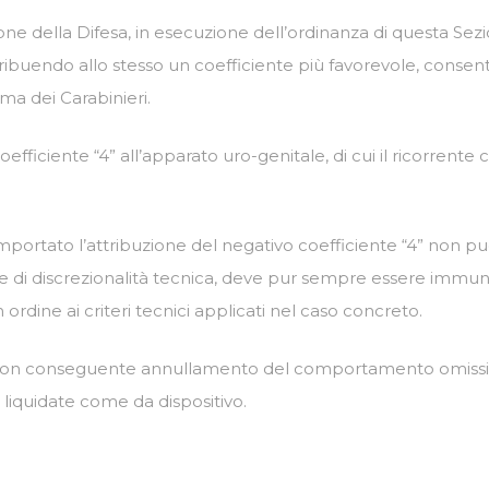
one della Difesa, in esecuzione dell’ordinanza di questa Sezi
attribuendo allo stesso un coefficiente più favorevole, conse
ma dei Carabinieri.
ficiente “4” all’apparato uro-genitale, di cui il ricorrente ch
rtato l’attribuzione del negativo coefficiente “4” non può s
 di discrezionalità tecnica, deve pur sempre essere immune d
 ordine ai criteri tecnici applicati nel caso concreto.
o, con conseguente annullamento del comportamento omissiv
iquidate come da dispositivo.