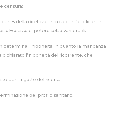
te censura:
 par. B della direttiva tecnica per l’applicazione
sa. Eccesso di potere sotto vari profili.
non determina l’inidoneità, in quanto la mancanza
dichiarato l’inidoneità del ricorrente, che
te per il rigetto del ricorso.
terminazione del profilo sanitario.