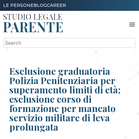
Skip
LE PERSONE
BLOG
CAREER
to
content
menu
Search
for:
Esclusione graduatoria
Polizia Penitenziaria per
superamento limiti di età;
esclusione corso di
formazione per mancato
servizio militare di leva
prolungata