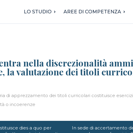
LO STUDIO
AREE DI COMPETENZA
ntra nella discrezionalità ammin
, la valutazione dei titoli currico
di apprezzamento dei titoli curricolari costituisce esercizio
cità o incoerenze
tituisce dies a quo per
In sede di accertamento de