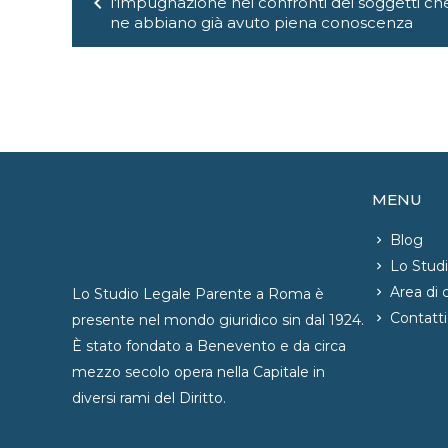
articoli
chevron_left
l'impugnazione nei confronti dei soggetti che
ne abbiano già avuto piena conoscenza
MENU
Blog
Lo Stud
Area di
Lo Studio Legale Parente a Roma è
Contatti
presente nel mondo giuridico sin dal 1924.
È stato fondato a Benevento e da circa
mezzo secolo opera nella Capitale in
diversi rami del Diritto.