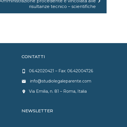
chevron_right
 l'Amministrazione procedente è vincolata alle
risultanze tecnico – scientifiche
CONTATTI
06.42020421
– Fax: 06.42004726
phone_iphone
info@studiolegaleparente.com
email
Via Emilia, n. 81 – Roma, Italia
location_on
NEWSLETTER