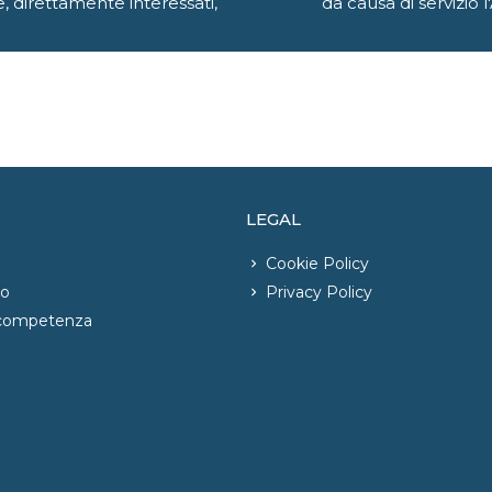
, direttamente interessati,
da causa di servizio
LEGAL
Cookie Policy
io
Privacy Policy
 competenza