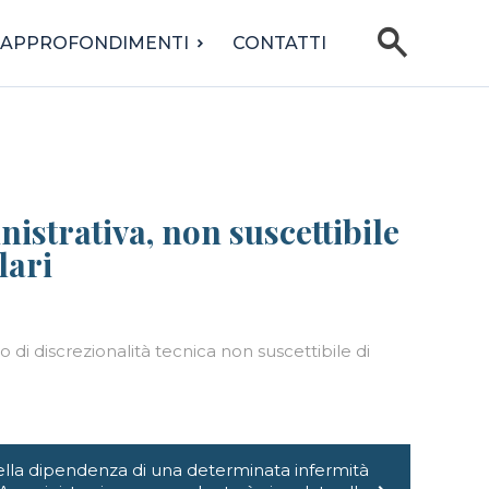
search
APPROFONDIMENTI
CONTATTI
istrativa, non suscettibile
lari
 di discrezionalità tecnica non suscettibile di
lla dipendenza di una determinata infermità