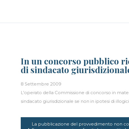
Skip
LE PERSONE
BLOG
CAREER
to
content
In un concorso pubblico rie
di sindacato giurisdizionale
8 Settembre 2009
L'operato della Commissione di concorso in materia 
sindacato giurisdizionale se non in ipotesi di illogi
Navigazione
La pubblicazione del provvedimento non cos