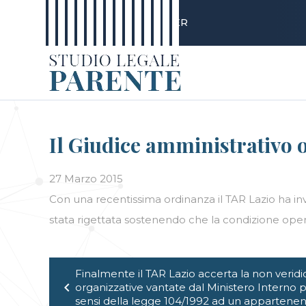
Skip
LE PERSONE
BLOG
CAREER
to
content
Il Giudice amministrativo o
27 Marzo 2015
Con una recentissima ordinanza il TAR Lazio ha invi
stata rigettata sostenendo che la condizione operat
Navigazione
Finalmente il TAR Lazio accerta la non veridi
articoli
chevron_left
organizzative vantate dal Ministero Interno p
sensi della legge 104/1992 ad un appartenente