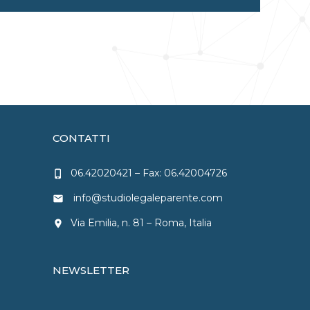
CONTATTI
06.42020421
– Fax: 06.42004726
phone_iphone
info@studiolegaleparente.com
email
Via Emilia, n. 81 – Roma, Italia
location_on
NEWSLETTER