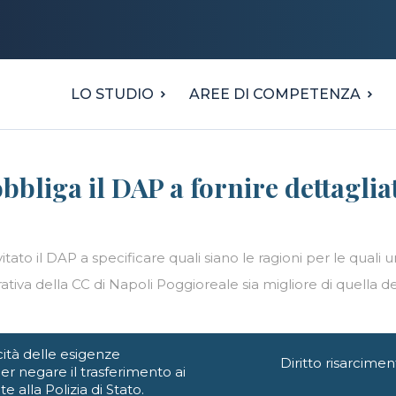
LO STUDIO
AREE DI COMPETENZA
bbliga il DAP a fornire dettaglia
tato il DAP a specificare quali siano le ragioni per le quali 
iva della CC di Napoli Poggioreale sia migliore di quella del
cità delle esigenze
Diritto risarcime
er negare il trasferimento ai
 alla Polizia di Stato.