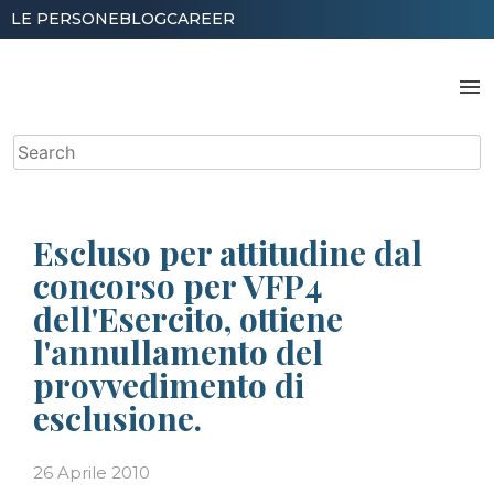
Skip
LE PERSONE
BLOG
CAREER
to
content
menu
Search
for:
Escluso per attitudine dal
concorso per VFP4
dell'Esercito, ottiene
l'annullamento del
provvedimento di
esclusione.
26 Aprile 2010