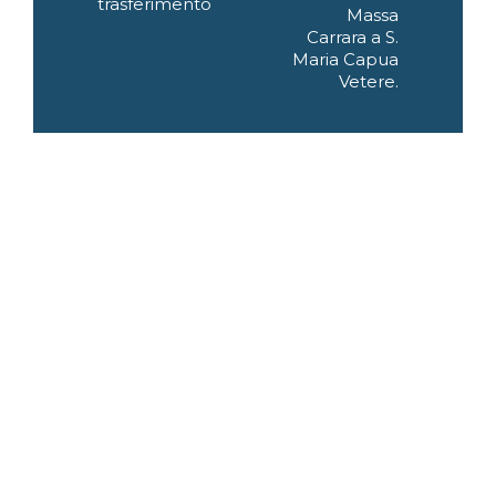
trasferimento
Massa
Carrara a S.
Maria Capua
Vetere.