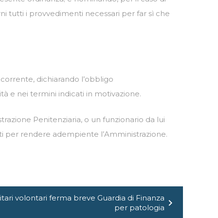
i tutti i provvedimenti necessari per far sì che
ricorrente, dichiarando l’obbligo
à e nei termini indicati in motivazione.
azione Penitenziaria, o un funzionario da lui
menti per rendere adempiente l’Amministrazione.
tari volontari ferma breve Guardia di Finanza
chevron_right
per patologia