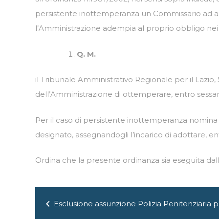
persistente inottemperanza un Commissario ad acta 
l’Amministrazione adempia al proprio obbligo nei 
Q. M.
il Tribunale Amministrativo Regionale per il Lazio,
dell’Amministrazione di ottemperare, entro sessant
Per il caso di persistente inottemperanza nomina 
designato, assegnandogli l’incarico di adottare, e
Ordina che la presente ordinanza sia eseguita dall
Navigazione
chevron_left
Esclusione assunzione Polizia Penitenziaria p
articoli