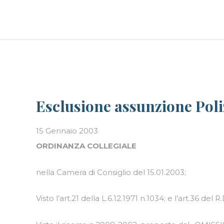
Skip
LE PERSONE
BLOG
CAREER
to
content
Esclusione assunzione Poli
15 Gennaio 2003
ORDINANZA COLLEGIALE
nella Camera di Consiglio del 15.01.2003;
Visto l’art.21 della L.6.12.1971 n.1034; e l’art.36 del R