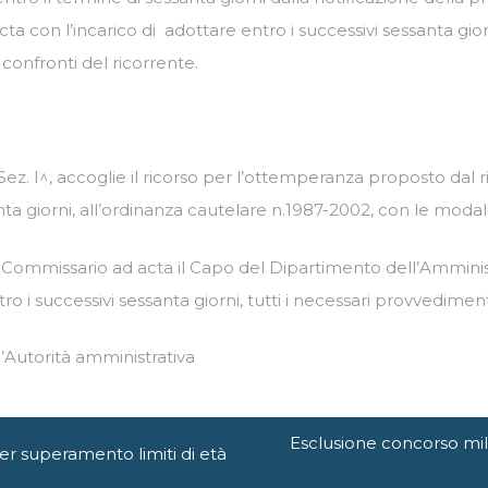
con l’incarico di adottare entro i successivi sessanta giorn
confronti del ricorrente.
 Sez. I^, accoglie il ricorso per l’ottemperanza proposto dal 
a giorni, all’ordinanza cautelare n.1987-2002, con le modalit
Commissario ad acta il Capo del Dipartimento dell’Amministr
ntro i successivi sessanta giorni, tutti i necessari provvedi
’Autorità amministrativa
Esclusione concorso mili
er superamento limiti di età