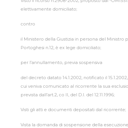
Visto il ricorso n.2908-2002, proposto dal -OMISSIS-
elettivamente domiciliato;
contro
il Ministero della Giustizia in persona del Ministro
Portoghesi n.12, è ex lege domiciliato;
per l’annullamento, previa sospensiva
del decreto datato 14.1.2002, notificato il 15.1.20
cui veniva comunicato al ricorrente la sua esclusi
prevista dall’art.2, co II, del D.I. del 12.11.1996;
Visti gli atti e documenti depositati dal ricorrente;
Vista la domanda di sospensione della esecuzione