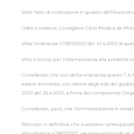
Visto l’atto di costituzione in giudizio dell’Avvocat
Udito il relatore, Consigliere Carlo Modica de Moha
Vista l’ordinanza n.1987/2002 del 10.4.2002 di ques
Visto il ricorso per l’ottemperanza alla predetta 
Considerato che con detta ordinanza questo T.A.
essere ammesso, con riserva degli esiti del giudiz
2002 del 26.4.2002, a firma del competente Dirig
Considerato, però, che l’Amministrazione è rimas
Ritenuto, in definitiva, che sussistano i presuppo
all’ordinanza n.1987/2002, nei sensi sopra indicati,