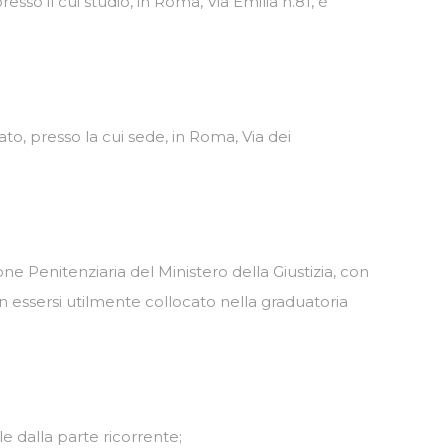
sso il cui studio, in Roma, Via Emilia n.81, è
ato, presso la cui sede, in Roma, Via dei
ne Penitenziaria del Ministero della Giustizia, con
n essersi utilmente collocato nella graduatoria
 dalla parte ricorrente;