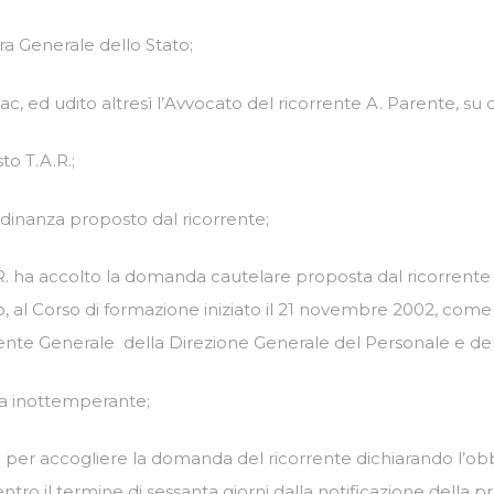
ura Generale dello Stato;
c, ed udito altresì l’Avvocato del ricorrente A. Parente, su 
to T.A.R.;
ordinanza proposto dal ricorrente;
R. ha accolto la domanda cautelare proposta dal ricorrent
io, al Corso di formazione iniziato il 21 novembre 2002, com
ente Generale della Direzione Generale del Personale e de
ta inottemperante;
sti per accogliere la domanda del ricorrente dichiarando l’
 entro il termine di sessanta giorni dalla notificazione della