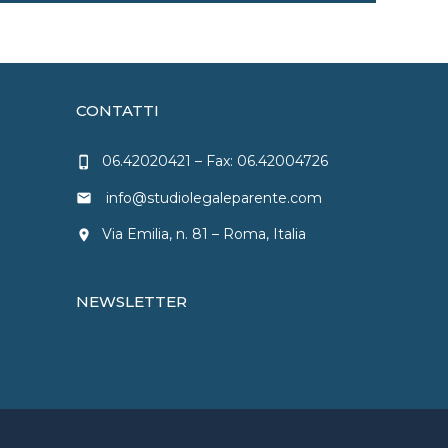
CONTATTI
06.42020421
– Fax: 06.42004726
phone_iphone
info@studiolegaleparente.com
email
Via Emilia, n. 81 – Roma, Italia
location_on
NEWSLETTER