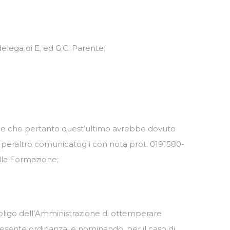
delega di E. ed G.C. Parente;
e e che pertanto quest’ultimo avrebbe dovuto
e peraltro comunicatogli con nota prot. 0191580-
lla Formazione;
obbligo dell’Amministrazione di ottemperare
 presente ordinanza; e nominando, per il caso di