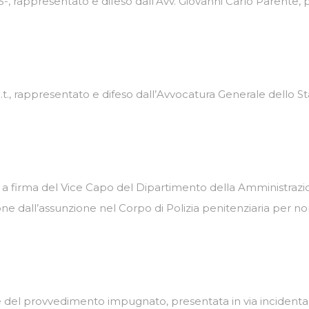
, rappresentato e difeso dall’Avv. Giovanni Carlo Parente, pre
 p.t., rappresentato e difeso dall’Avvocatura Generale dello St
02, a firma del Vice Capo del Dipartimento della Amministrazio
one dall’assunzione nel Corpo di Polizia penitenziaria per no
 del provvedimento impugnato, presentata in via incidentale