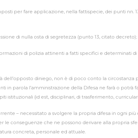
osti per fare applicazione, nella fattispecie, dei punti nn. 13 
essione di nulla osta di segretezza (punto 13, citato decreto);
rmazioni di polizia attinenti a fatti specifici e determinati di 
mità dell’opposto diniego, non è di poco conto la circostanza p
ti in parola l’amministrazione della Difesa ne farà o potrà fa
istituzionali (id est, disciplinari, di trasferimento, curriculari
ricorrente – necessitato a svolgere la propria difesa in ogni
er le conseguenze che ne possono derivare alla propria sfera
natura concreta, personale ed attuale.