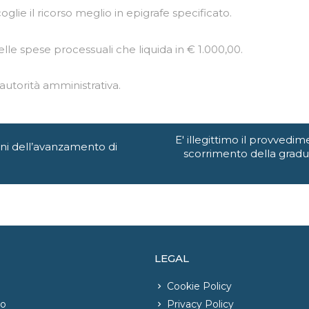
glie il ricorso meglio in epigrafe specificato.
elle spese processuali che liquida in € 1.000,00.
autorità amministrativa.
E' illegittimo il provvedi
ini dell’avanzamento di
scorrimento della grad
LEGAL
Cookie Policy
io
Privacy Policy