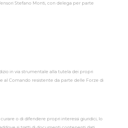
difensori Stefano Monti, con delega per parte
zio in via strumentale alla tutela dei propri
ate al Comando resistente da parte delle Forze di
i curare o di difendere propri interessi giuridici, lo
ddove si tratti di documenti contenenti dati