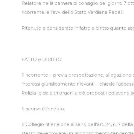
Relatore nella camera di consiglio del giorno 7 ot
ricorrente, e l’avv. dello Stato Verdiana Fedeli;
Ritenuto e considerato in fatto e diritto quanto se
FATTO e DIRITTO
Il ricorrente – previa prospettazione, allegazione 
interessi giuridicamente rilevanti – chiede l’acce
Polizia (o da altri organi a ciò preposti) ed avent
Il ricorso è fondato.
Il Collegio ritiene che ai sensi dell’art. 24, c. 7 del
stesso deve trovare un riconoscimento tendenzialm