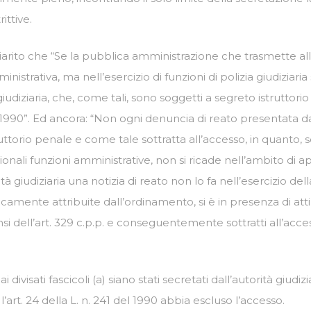
ittive.
iarito che “Se la pubblica amministrazione che trasmette all’a
mministrativa, ma nell’esercizio di funzioni di polizia giudiziar
giudiziaria, che, come tali, sono soggetti a segreto istruttori
41 del 1990”. Ed ancora: “Non ogni denuncia di reato presentata
ruttorio penale e come tale sottratta all’accesso, in quanto,
onali funzioni amministrative, non si ricade nell’ambito di appl
giudiziaria una notizia di reato non lo fa nell’esercizio dell
ificamente attribuite dall’ordinamento, si è in presenza di atti
i dell’art. 329 c.p.p. e conseguentemente sottratti all’accesso a
 divisati fascicoli (a) siano stati secretati dall’autorità giudiz
 l’art. 24 della L. n. 241 del 1990 abbia escluso l’accesso.