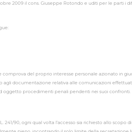
tobre 2009 il cons. Giuseppe Rotondo e uditi per le parti i 
gue:
e comprova del proprio interesse personale azionato in giudi
sso agli documentazione relativa alle comunicazioni effettu
i ad oggetto procedimenti penali pendenti nei suoi confronti.
la L. 241/90, ogni qual volta l’accesso sia richiesto allo scopo d
ente pieno, incontrando il solo limite della secretazione la