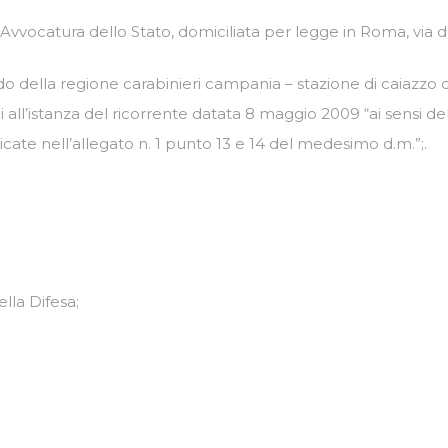
’Avvocatura dello Stato, domiciliata per legge in Roma, via d
 della regione carabinieri campania – stazione di caiazzo d
ll’istanza del ricorrente datata 8 maggio 2009 “ai sensi dell’a
cate nell’allegato n. 1 punto 13 e 14 del medesimo d.m.”;.
ella Difesa;