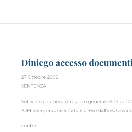
Skip
LE PERSONE
BLOG
CAREER
to
content
Diniego accesso documenti 
27 Ottobre 2009
SENTENZA
Sul ricorso numero di registro generale 6114 del 
-OMISSIS-, rappresentato e difeso dall’avv. Giovan
contro