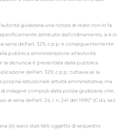
utorità giudiziaria una notizia di reato non lo fa
ia specificamente attribuite dall’ordinamento, si è in
o ai sensi dell’art. 329, c.p.p. e conseguentemente
 dalla pubblica amministrazione all’autorità
 se la denuncia è presentata dalla pubblica
icazione dell’art. 329, c.p.p.; tuttavia se la
a propria istituzionale attività amministrativa, ma
 di indagine compiuti dalla polizia giudiziaria, che,
i sensi dell’art. 24, l. n. 241 del 1990” (C.d.s. sez.
iaria (b) siano stati fatti oggetto di sequestro