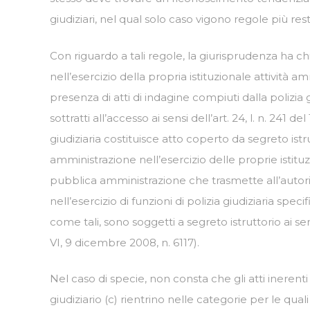
giudiziari, nel qual solo caso vigono regole più restr
Con riguardo a tali regole, la giurisprudenza ha ch
nell’esercizio della propria istituzionale attività a
presenza di atti di indagine compiuti dalla polizia 
sottratti all’accesso ai sensi dell’art. 24, l. n. 2
giudiziaria costituisce atto coperto da segreto ist
amministrazione nell’esercizio delle proprie istituzi
pubblica amministrazione che trasmette all’autorità 
nell’esercizio di funzioni di polizia giudiziaria spec
come tali, sono soggetti a segreto istruttorio ai sens
VI, 9 dicembre 2008, n. 6117).
Nel caso di specie, non consta che gli atti inerenti ai
giudiziario (c) rientrino nelle categorie per le quali