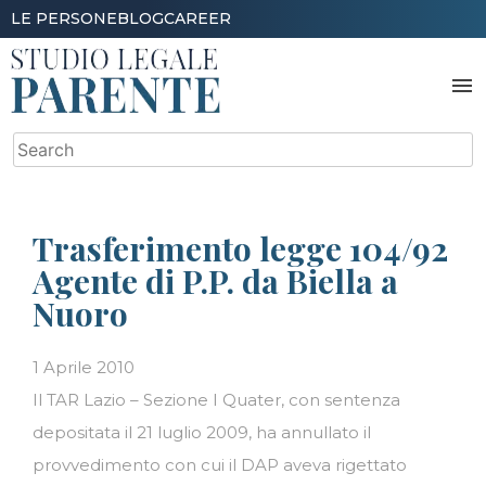
Skip
LE PERSONE
BLOG
CAREER
to
content
menu
Search
for:
Trasferimento legge 104/92
Agente di P.P. da Biella a
Nuoro
1 Aprile 2010
Il TAR Lazio – Sezione I Quater, con sentenza
depositata il 21 luglio 2009, ha annullato il
provvedimento con cui il DAP aveva rigettato