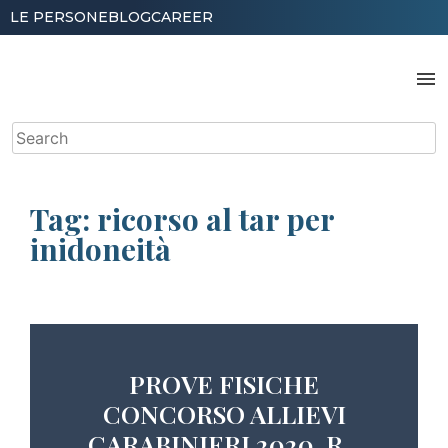
Skip
LE PERSONE
BLOG
CAREER
to
content
menu
Search
for:
Tag:
ricorso al tar per
inidoneità
PROVE FISICHE
CONCORSO ALLIEVI
CARABINIERI 2020, R...