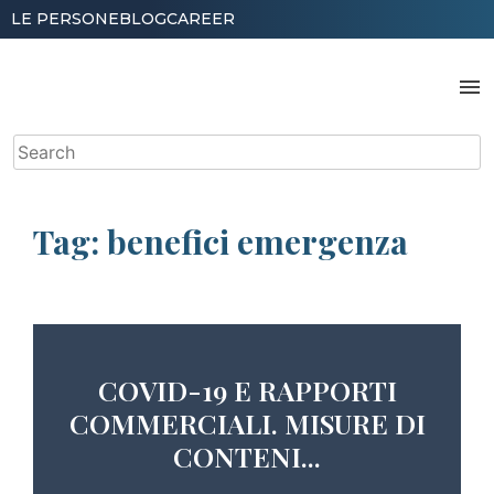
Skip
LE PERSONE
BLOG
CAREER
to
content
menu
Search
for:
Tag:
benefici emergenza
COVID-19 E RAPPORTI
COMMERCIALI. MISURE DI
CONTENI...