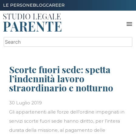
Skip
LE PERSONE
BLOG
CAREER
to
content
menu
Search
for:
Scorte fuori sede: spetta
l’indennità lavoro
straordinario e notturno
30 Luglio 2019
Gli appartenenti alle forze dell’ordine impegnati in
servizi scorte fuori sede hanno diritto, per l’intera
durata della missione, al pagamento delle