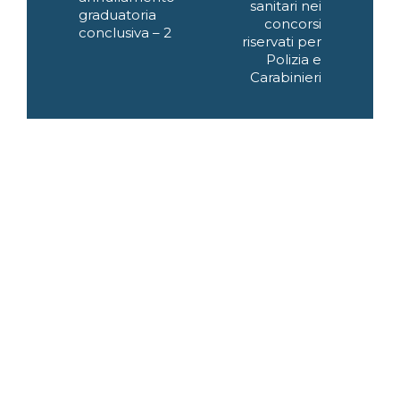
sanitari nei
graduatoria
concorsi
conclusiva – 2
riservati per
Polizia e
Carabinieri