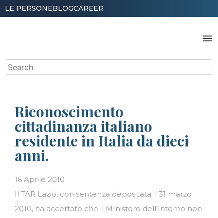
Skip
LE PERSONE
BLOG
CAREER
to
content
menu
Search
for:
Riconoscimento
cittadinanza italiano
residente in Italia da dieci
anni.
16 Aprile 2010
Il TAR Lazio, con sentenza depositata il 31 marzo
2010, ha accertato che il MInistero dell'Interno non