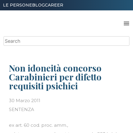
Skip
LE PERSONE
BLOG
CAREER
to
content
menu
Search
for:
Non idoneità concorso
Carabinieri per difetto
requisiti psichici
30 Marzo 2011
SENTENZA
ex art. 60 cod. proc. amm.,