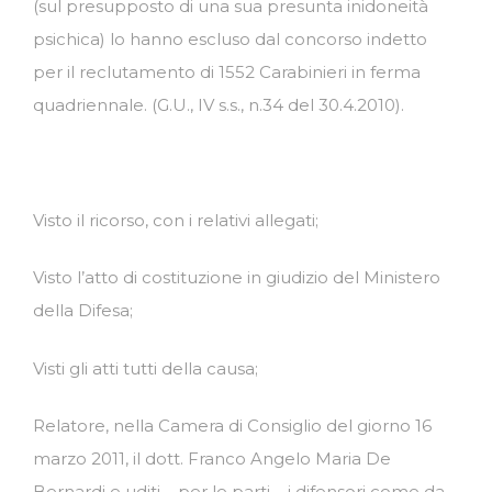
(sul presupposto di una sua presunta inidoneità
psichica) lo hanno escluso dal concorso indetto
per il reclutamento di 1552 Carabinieri in ferma
quadriennale. (G.U., IV s.s., n.34 del 30.4.2010).
Visto il ricorso, con i relativi allegati;
Visto l’atto di costituzione in giudizio del Ministero
della Difesa;
Visti gli atti tutti della causa;
Relatore, nella Camera di Consiglio del giorno 16
marzo 2011, il dott. Franco Angelo Maria De
Bernardi e uditi – per le parti – i difensori come da