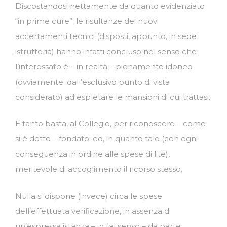
Discostandosi nettamente da quanto evidenziato
“in prime cure”; le risultanze dei nuovi
accertamenti tecnici (disposti, appunto, in sede
istruttoria) hanno infatti concluso nel senso che
l’interessato è – in realtà – pienamente idoneo
(ovviamente: dall’esclusivo punto di vista
considerato) ad espletare le mansioni di cui trattasi.
E tanto basta, al Collegio, per riconoscere – come
si è detto – fondato: ed, in quanto tale (con ogni
conseguenza in ordine alle spese di lite),
meritevole di accoglimento il ricorso stesso.
Nulla si dispone (invece) circa le spese
dell’effettuata verificazione, in assenza di
un’espressa istanza – in tal senso – da parte