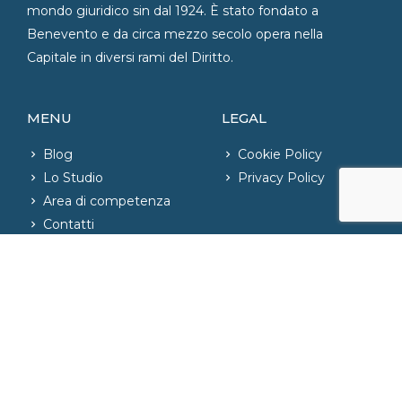
mondo giuridico sin dal 1924. È stato fondato a
Benevento e da circa mezzo secolo opera nella
Capitale in diversi rami del Diritto.
MENU
LEGAL
Blog
Cookie Policy
Lo Studio
Privacy Policy
Area di competenza
Contatti
CONTATTI
06.42020421
– Fax: 06.42004726
phone_iphone
info@studiolegaleparente.com
email
Via Emilia, n. 81 – Roma, Italia
location_on