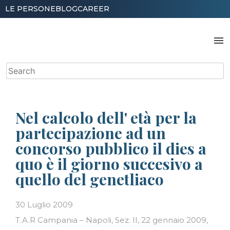
Skip
LE PERSONE
BLOG
CAREER
to
content
menu
Search
for:
Nel calcolo dell' età per la
partecipazione ad un
concorso pubblico il dies a
quo è il giorno succesivo a
quello del genetliaco
30 Luglio 2009
T.A.R Campania – Napoli, Sez. II, 22 gennaio 2009,