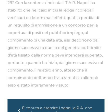
292.Con la sentenza indicata il T.A.R. Napoli ha
stabilito che nel caso in cui la legge ricollega il
verificarsi di determinati effetti, quali la perdita di
un requisito di ammissione a un concorso per la
copertura di posti nel pubblico impiego, al
compimento di una data età, essi decorrono dal
giorno successivo a quello del genetliaco. Il limite
d'età fissato dalla norma deve intendersi superato,
pertanto, quando ha inizio, dal giorno successivo al
compimento, il relativo anno, atteso che il
compimento dell'anno di vita si realizza allorchè
esso è stato interamente vissuto.
Navigazione
E' tenuta a risarcire i danni la P.A. che
articoli
chevron_left