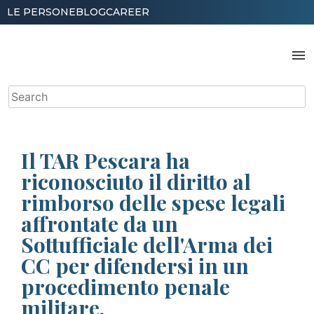
Skip
LE PERSONE
BLOG
CAREER
to
content
menu
Search
for:
Il TAR Pescara ha
riconosciuto il diritto al
rimborso delle spese legali
affrontate da un
Sottufficiale dell'Arma dei
CC per difendersi in un
procedimento penale
militare.