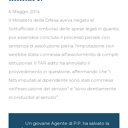
6 Maggio 2014
Il Ministero della Difesa aveva negato al
Sottufficiale il rimborso delle spese legali in quanto,
pur essendosi concluso il processo penale con
sentenza di assoluzione piena, l'imputazione non
sarebbe stata connessa all'assolvimento di compiti
istituzionali. Il TAR adito ha annullato il
provvedimento in questione, affermando che “i
fatti imputati al dipendente sono stati commessi
nell'esecuzione del servizio” e “sono direttamente
riconducibili al servizio”.
Navigazione
Un giovane Agente di P.P. ha salvato la
articoli