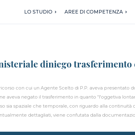
LO STUDIO
AREE DI COMPETENZA
nisteriale diniego trasferimento 
 il ricorso con cui un Agente Scelto di P.P. aveva presenta
e aveva negato il trasferimento in quanto “l'oggetiva lontana
nso sia spaziale che temporale, con riguardo alla continuità d
ntualmente dettagliati, viene confutata dalla documentazion