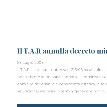
Skip
LE PERSONE
BLOG
CAREER
to
content
Il T.A.R annulla decreto mi
26 Luglio 2008
Il T.A.R. Lazio con sentenza n. 315/06 ha accolto
per assistere lo zio handicappato. L'amministrazion
domicilio del disabile è considerata ostativa, in se
valutazione, espressa in termini generici e non pu