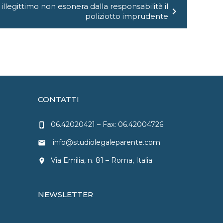
illegittimo non esonera dalla responsabilità il
chevron_right
poliziotto imprudente
CONTATTI
06.42020421
– Fax: 06.42004726
phone_iphone
info@studiolegaleparente.com
email
Via Emilia, n. 81 – Roma, Italia
location_on
NEWSLETTER