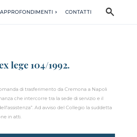
search
APPROFONDIMENTI
CONTATTI
ex lege 104/1992.
to domanda di trasferimento da Cremona a Napoli
nza che intercorre tra la sede di servizio e il
ell'assistenza”. Ad avviso del Collegio la suddetta
e in atti.