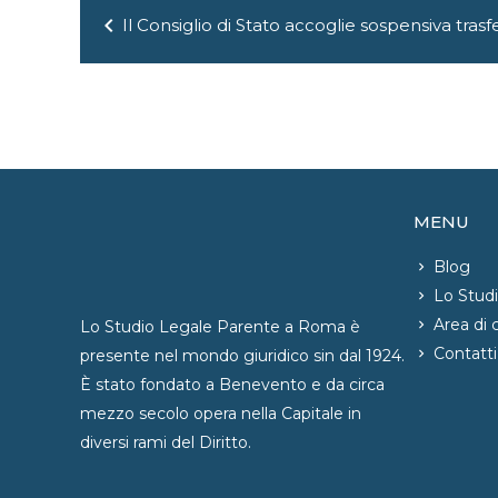
Navigazione
chevron_left
Il Consiglio di Stato accoglie sospensiva tras
articoli
MENU
Blog
Lo Stud
Area di
Lo Studio Legale Parente a Roma è
Contatti
presente nel mondo giuridico sin dal 1924.
È stato fondato a Benevento e da circa
mezzo secolo opera nella Capitale in
diversi rami del Diritto.