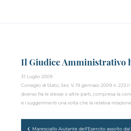
Skip
LE PERSONE
BLOG
CAREER
to
content
Il Giudice Amministrativo ha
31 Luglio 2009
Consiglio di Stato, Sez. V, 19 gennaio 2009 n. 223.I
diverso fra le stesse o altre parti, compresa la
e i suggerimenti una volta che la relativa relazion
Navigazione
chevron_left
Maresciallo Aiutante dell'Esercito assolto dal