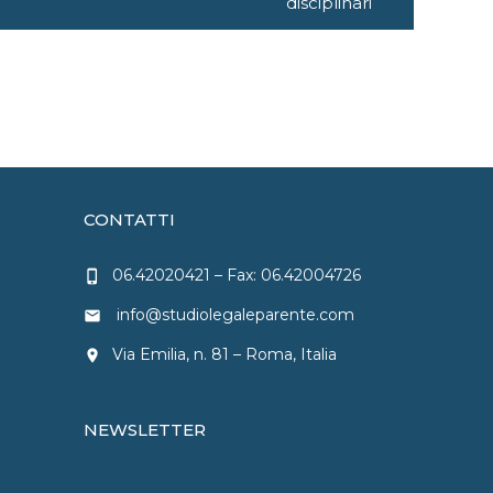
disciplinari
CONTATTI
06.42020421
– Fax: 06.42004726
phone_iphone
info@studiolegaleparente.com
email
Via Emilia, n. 81 – Roma, Italia
location_on
NEWSLETTER