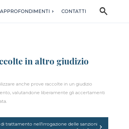
search
APPROFONDIMENTI
CONTATTI
ccolte in altro giudizio
tilizzare anche prove raccolte in un giudizio
imento, valutandone liberamente gli accertamenti
ata.
di trattamento nell'irrogazione delle sanzioni
chevron_right