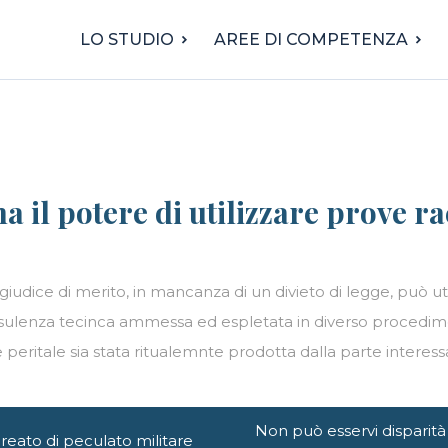
LO STUDIO
AREE DI COMPETENZA
 il potere di utilizzare prove ra
l giudice di merito, in mancanza di un divieto di legge, può u
 consulenza tecinca ammessa ed espletata in diverso proced
e peritale sia stata ritualemnte prodotta dalla parte interess
Non può esservi disparità 
 reato di peculato militare