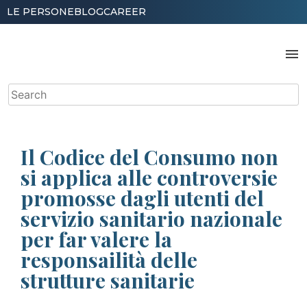
Skip
LE PERSONE
BLOG
CAREER
to
content
menu
Search
for:
Il Codice del Consumo non
si applica alle controversie
promosse dagli utenti del
servizio sanitario nazionale
per far valere la
responsailità delle
strutture sanitarie