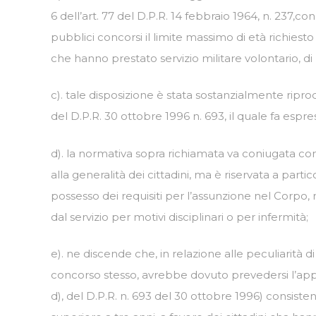
6 dell’art. 77 del D.P.R. 14 febbraio 1964, n. 237,
pubblici concorsi il limite massimo di età richiesto
che hanno prestato servizio militare volontario, di 
c). tale disposizione è stata sostanzialmente riprod
del D.P.R. 30 ottobre 1996 n. 693, il quale fa espr
d). la normativa sopra richiamata va coniugata con
alla generalità dei cittadini, ma è riservata a pa
possesso dei requisiti per l’assunzione nel Corpo, n
dal servizio per motivi disciplinari o per infermità;
e). ne discende che, in relazione alle peculiarità 
concorso stesso, avrebbe dovuto prevedersi l’applicab
d), del D.P.R. n. 693 del 30 ottobre 1996) consiste