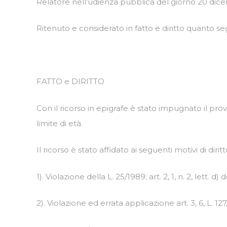
Relatore nell’udienza pubblica del giorno 20 dicemb
Ritenuto e considerato in fatto e diritto quanto se
FATTO e DIRITTO
Con il ricorso in epigrafe è stato impugnato il pro
limite di età.
Il ricorso è stato affidato ai seguenti motivi di diritt
1). Violazione della L. 25/1989; art. 2, 1, n. 2, lett. 
2). Violazione ed errata applicazione art. 3, 6, L. 127