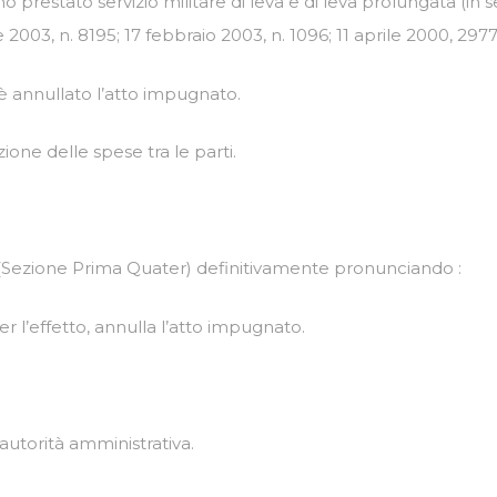
nno prestato servizio militare di leva e di leva prolungata (
 2003, n. 8195; 17 febbraio 2003, n. 1096; 11 aprile 2000, 2977
, è annullato l’atto impugnato.
one delle spese tra le parti.
o (Sezione Prima Quater) definitivamente pronunciando :
er l’effetto, annulla l’atto impugnato.
autorità amministrativa.