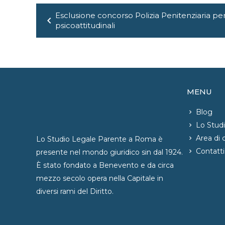
Navigazione
Esclusione concorso Polizia Penitenziaria per 
chevron_left
articoli
psicoattitudinali
MENU
Blog
Lo Stud
Area di
Lo Studio Legale Parente a Roma è
Contatti
presente nel mondo giuridico sin dal 1924.
È stato fondato a Benevento e da circa
mezzo secolo opera nella Capitale in
diversi rami del Diritto.