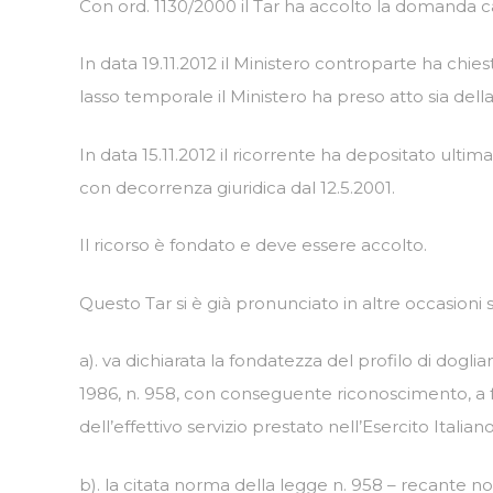
Con ord. 1130/2000 il Tar ha accolto la domanda c
In data 19.11.2012 il Ministero controparte ha chies
lasso temporale il Ministero ha preso atto sia della
In data 15.11.2012 il ricorrente ha depositato ulti
con decorrenza giuridica dal 12.5.2001.
Il ricorso è fondato e deve essere accolto.
Questo Tar si è già pronunciato in altre occasioni su
a). va dichiarata la fondatezza del profilo di dogl
1986, n. 958, con conseguente riconoscimento, a fa
dell’effettivo servizio prestato nell’Esercito Italiano
b). la citata norma della legge n. 958 – recante no