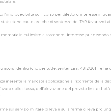
autelare.
to l’improcedibilità sul ricorso per difetto di interesse in qu
 statuizione cautelare che di sentenze del TAR favorevoli ai r
ma memoria in cui insiste a sostenere l’interesse pur essendo 
 ricorsi identici (cfr., per tutte, sentenza n. 4812/2011) e ha 
ianza inerente la mancata applicazione al ricorrente della dis
vore dello stesso, dell’elevazione del previsto limite di e
;
rme sul servizio militare di leva e sulla ferma di leva prolu