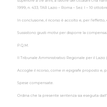
superiore a tre anni, a favore dei cittadini cha ha
1999, n. 433; TAR Lazio – Roma – Sez. I – 10 ottobre
In conclusione, il ricorso è accolto e, per l’effetto
Sussistono giusti motivi per disporre la compensazi
P.Q.M.
Il Tribunale Amministrativo Regionale per il Lazi
Accoglie il ricorso, come in epigrafe proposto e, p
Spese compensate.
Ordina che la presente sentenza sia eseguita dall’