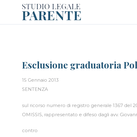
Skip
LE PERSONE
BLOG
CAREER
to
content
Esclusione graduatoria Poli
15 Gennaio 2013
SENTENZA
sul ricorso numero di registro generale 1367 del 
OMISSIS, rappresentato e difeso dagli avv. Giovann
contro