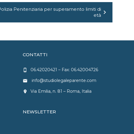
olizia Penitenziaria per superamento limiti di
chevron_right
età
CONTATTI
06.42020421
– Fax: 06.42004726
phone_iphone
info@studiolegaleparente.com
email
Via Emilia, n. 81 – Roma, Italia
location_on
NEWSLETTER