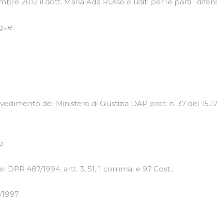
re 2012 il dott. Maria Ada Russo e uditi per le parti i dife
gue.
vvedimento del Ministero di Giustizia DAP prot. n. 37 del 15.
o :
d) del DPR 487/1994; artt. 3, 51, 1 comma, e 97 Cost.;
/1997.