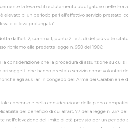
concernente la leva ed il reclutamento obbligatorio nelle For
 è elevato di un periodo pari all’effettivo servizio prestato,
leva e di leva prolungata”;
otta dall’art. 2, comma 1, punto 2, lett. d) del più volte cita
esso richiamo alla predetta legge n. 958 del 1986;
 la considerazione che la procedura di assunzione su cui si 
rticolari soggetti che hanno prestato servizio come volontari
onché agli ausiliari in congedo dell’Arma dei Carabinieri e de
di tale concorso e nella considerazione della piena compatibil
ilità del beneficio di cui all’art. 77 della legge n. 237 del 19
nte nell’elevazione del limite di età previsto per un periodo 