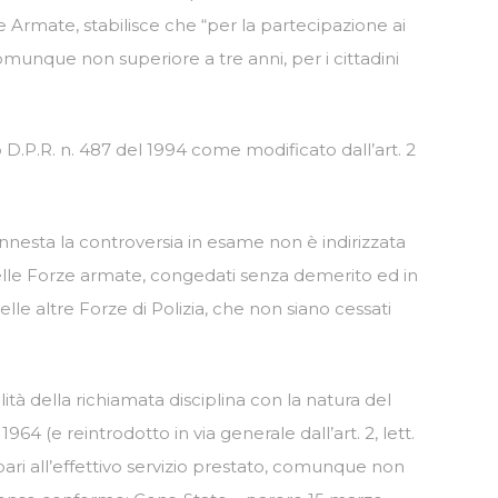
ze Armate, stabilisce che “per la partecipazione ai
 comunque non superiore a tre anni, per i cittadini
to D.P.R. n. 487 del 1994 come modificato dall’art. 2
innesta la controversia in esame non è indirizzata
 delle Forze armate, congedati senza demerito ed in
lle altre Forze di Polizia, che non siano cessati
ità della richiamata disciplina con la natura del
64 (e reintrodotto in via generale dall’art. 2, lett.
pari all’effettivo servizio prestato, comunque non