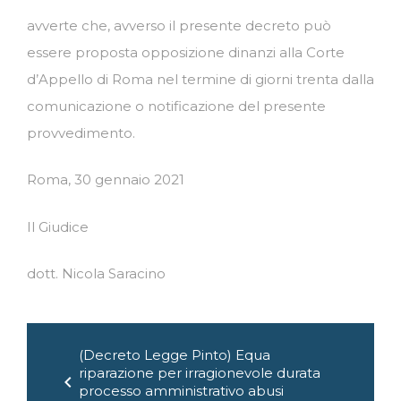
avverte che, avverso il presente decreto può
essere proposta opposizione dinanzi alla Corte
d’Appello di Roma nel termine di giorni trenta dalla
comunicazione o notificazione del presente
provvedimento.
Roma, 30 gennaio 2021
Il Giudice
dott. Nicola Saracino
Navigazione
(Decreto Legge Pinto) Equa
articoli
riparazione per irragionevole durata
chevron_left
processo amministrativo abusi