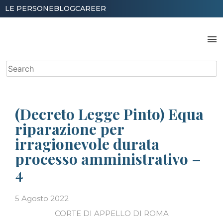
Skip
LE PERSONE
BLOG
CAREER
to
content
menu
Search
for:
(Decreto Legge Pinto) Equa
riparazione per
irragionevole durata
processo amministrativo –
4
5 Agosto 2022
CORTE DI APPELLO DI ROMA