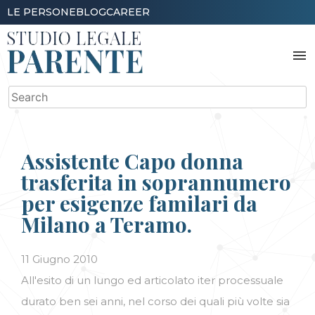
Skip
LE PERSONE
BLOG
CAREER
to
content
menu
Search
for:
Assistente Capo donna
trasferita in soprannumero
per esigenze familari da
Milano a Teramo.
11 Giugno 2010
All'esito di un lungo ed articolato iter processuale
durato ben sei anni, nel corso dei quali più volte sia