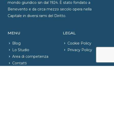
mondo giuridico sin dal 1924. È stato fondato a
Benevento e da circa mezzo secolo opera nella
Capitale in diversi rami del Diritto.
MENU
LEGAL
Blog
Cookie Policy
Lo Studio
Privacy Policy
Area di competenza
Contatti
CONTATTI
06.42020421
– Fax: 06.42004726
phone_iphone
info@studiolegaleparente.com
email
Via Emilia, n. 81 – Roma, Italia
location_on