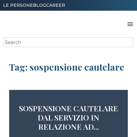
Skip
LE PERSONE
BLOG
CAREER
to
content
menu
Search
for:
Tag:
sospensione cautelare
SOSPENSIONE CAUTELARE
DAL SERVIZIO IN
RELAZIONE AD...