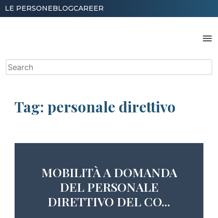
Skip
LE PERSONE
BLOG
CAREER
to
content
menu
Search
for:
Tag:
personale direttivo
MOBILITÀ A DOMANDA
DEL PERSONALE
DIRETTIVO DEL CO...