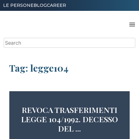
Skip
LE PERSONE
BLOG
CAREER
to
content
menu
Search
for:
Tag:
legge104
REVOCA TRASFERIMENTI
LEGGE 104/1992. DECESSO
DEL ...