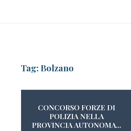
Skip
LE PERSONE
BLOG
CAREER
to
content
Tag:
Bolzano
CONCORSO FORZE DI
POLIZIA NELLA
PROVINCIA AUTONOMA...