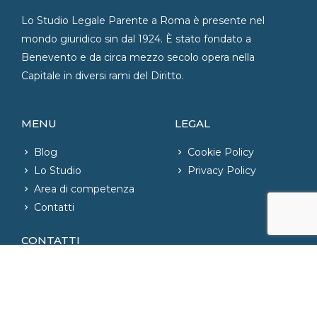
Lo Studio Legale Parente a Roma è presente nel
mondo giuridico sin dal 1924. È stato fondato a
Benevento e da circa mezzo secolo opera nella
Capitale in diversi rami del Diritto.
MENU
LEGAL
Blog
Cookie Policy
Lo Studio
Privacy Policy
Area di competenza
Contatti
CONTATTI
06.42020421
– Fax: 06.42004726
phone_iphone
info@studiolegaleparente.com
email