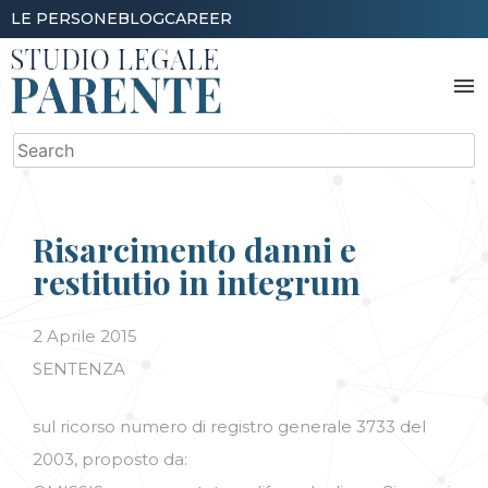
Skip
LE PERSONE
BLOG
CAREER
to
content
menu
Search
for:
Risarcimento danni e
restitutio in integrum
2 Aprile 2015
SENTENZA
sul ricorso numero di registro generale 3733 del
2003, proposto da: