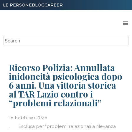
Skip
LE PERSONE
BLOG
CAREER
to
content
menu
Search
for:
Ricorso Polizia: Annullata
inidoneità psicologica dopo
6 anni. Una vittoria storica
al TAR Lazio contro i
“problemi relazionali”
18 Febbraio 2026
Esclusa per “problemi relazionali a rilevanza