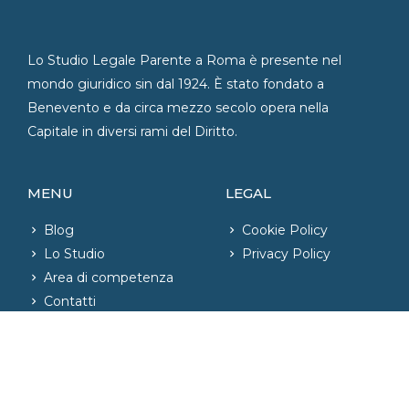
Lo Studio Legale Parente a Roma è presente nel
mondo giuridico sin dal 1924. È stato fondato a
Benevento e da circa mezzo secolo opera nella
Capitale in diversi rami del Diritto.
MENU
LEGAL
Blog
Cookie Policy
Lo Studio
Privacy Policy
Area di competenza
Contatti
CONTATTI
06.42020421
– Fax: 06.42004726
phone_iphone