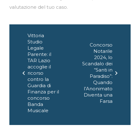
valutazione del tuo caso.
Navigazione
Vittoria
articoli
Studio
Concorso
Legale
Notarile
Parente: il
2024, lo
TAR Lazio
Scandalo dei
accoglie il
“Santi in
chevron_left
chevron_right
ricorso
Paradiso”:
contro la
Quando
Guardia di
l’Anonimato
Finanza per il
Diventa una
concorso
Farsa
Banda
Musicale