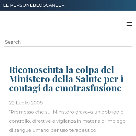
Skip
LE PERSONE
BLOG
CAREER
to
content
menu
Search
for:
Riconosciuta la colpa del
Ministero della Salute per i
contagi da emotrasfusione
22 Luglio 2008
“Premesso che sul Ministero gravava un obbligo di
controllo, direttive e vigilanza in materia di impiego
di sangue umano per uso terapeutico