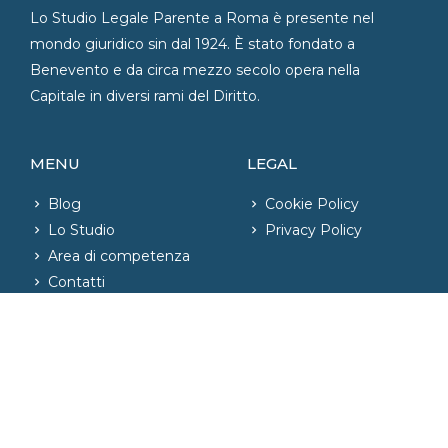
Lo Studio Legale Parente a Roma è presente nel
mondo giuridico sin dal 1924. È stato fondato a
Benevento e da circa mezzo secolo opera nella
Capitale in diversi rami del Diritto.
MENU
LEGAL
Blog
Cookie Policy
Lo Studio
Privacy Policy
Area di competenza
Contatti
CONTATTI
06.42020421
– Fax: 06.42004726
phone_iphone
info@studiolegaleparente.com
email