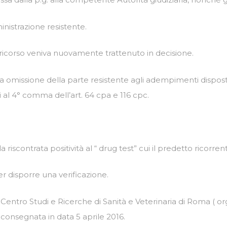
istrazione resistente.
 ricorso veniva nuovamente trattenuto in decisione.
ata omissione della parte resistente agli adempimenti disposti
 al 4° comma dell’art. 64 cpa e 116 cpc.
 riscontrata positività al “ drug test” cui il predetto ricorre
er disporre una verificazione.
 Centro Studi e Ricerche di Sanità e Veterinaria di Roma ( o
consegnata in data 5 aprile 2016.