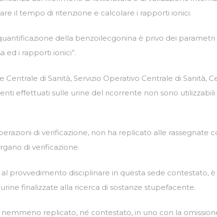
e il tempo di ritenzione e calcolare i rapporti ionici.
la quantificazione della benzoilecgonina è privo dei parametri 
a ed i rapporti ionici”.
 Centrale di Sanità, Servizio Operativo Centrale di Sanità, 
nti effettuati sulle urine del ricorrente non sono utilizzabi
erazioni di verificazione, non ha replicato alle rassegnate c
organo di verificazione.
 provvedimento disciplinare in questa sede contestato, è sta
 urine finalizzate alla ricerca di sostanze stupefacente.
a nemmeno replicato, né contestato, in uno con la omissione 