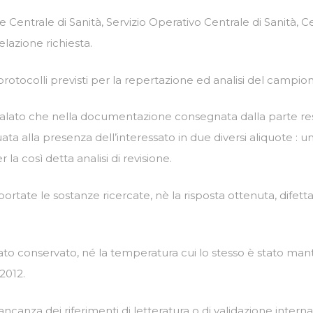
 Centrale di Sanità, Servizio Operativo Centrale di Sanità, 
elazione richiesta.
 protocolli previsti per la repertazione ed analisi del campio
nalato che nella documentazione consegnata dalla parte resi
ata alla presenza dell’interessato in due diversi aliquote : 
 la così detta analisi di revisione.
ate le sostanze ricercate, nè la risposta ottenuta, difettando, 
 conservato, né la temperatura cui lo stesso è stato mante
 2012.
ancanza dei riferimenti di letteratura o di validazione interna