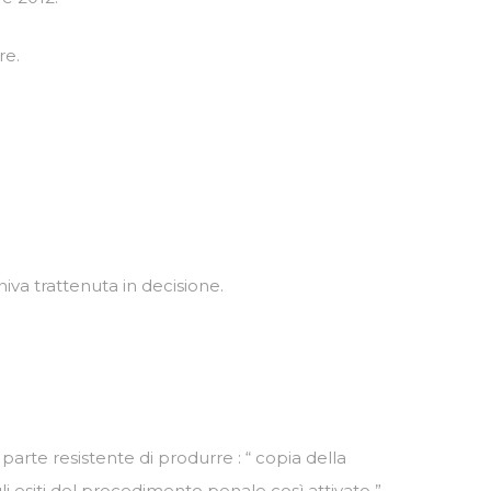
re.
niva trattenuta in decisione.
 parte resistente di produrre : “ copia della
li esiti del procedimento penale così attivato ”.