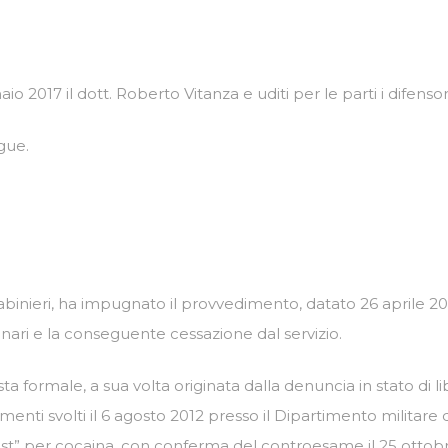
o 2017 il dott. Roberto Vitanza e uditi per le parti i difenso
gue.
inieri, ha impugnato il provvedimento, datato 26 aprile 2013,
inari e la conseguente cessazione dal servizio.
a formale, a sua volta originata dalla denuncia in stato di libe
nti svolti il 6 agosto 2012 presso il Dipartimento militare di
 test” per cocaina, con conferma del controesame il 25 ottob