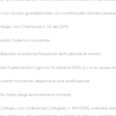
 con ricorso giurisdizionale con contestuale istanza cautela
ollegio con Ordinanza n. 53 del 2015.
pello l’odierno ricorrente.
disposto la sollecita fissazione dell’udienza di merito.
ta l’udienza per il giorno 14 ottobre 2015, in cui la causa ve
la parte ricorrente, disponeva una verificazione.
6, l’esito degli accertamenti richiesti.
 Collegio, con Ordinanza Collegiale n. 9917/206, ordinava alla
messa dalla p.g. alla competente Autorità giudiziaria, nonché g