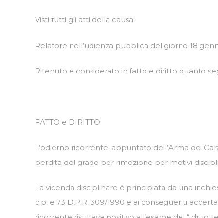
Visti tutti gli atti della causa;
Relatore nell’udienza pubblica del giorno 18 gennai
Ritenuto e considerato in fatto e diritto quanto se
FATTO e DIRITTO
L’odierno ricorrente, appuntato dell’Arma dei Carab
perdita del grado per rimozione per motivi discipl
La vicenda disciplinare è principiata da una inchiest
c.p. e 73 D,P.R. 309/1990 e ai conseguenti accertame
ricorrente risultava positivo all’esame del “ drug