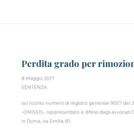
Skip
LE PERSONE
BLOG
CAREER
to
content
Perdita grado per rimozione
8 Maggio 2017
SENTENZA
sul ricorso numero di registro generale 9507 del 
-OMISSIS-, rappresentato e difeso dagli avvocati 
in Roma, via Emilia, 81;