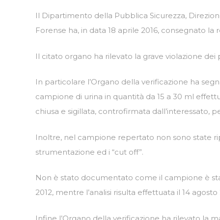
Il Dipartimento della Pubblica Sicurezza, Direzione
Forense ha, in data 18 aprile 2016, consegnato la r
Il citato organo ha rilevato la grave violazione dei
In particolare l’Organo della verificazione ha seg
campione di urina in quantità da 15 a 30 ml effettu
chiusa e sigillata, controfirmata dall’interessato, per
Inoltre, nel campione repertato non sono state riport
strumentazione ed i “cut off”.
Non è stato documentato come il campione è stato
2012, mentre l’analisi risulta effettuata il 14 agosto
Infine l’Organo della verificazione ha rilevato la m