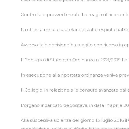
Contro tale provvedimento ha reagito il ricorrente
La chiesta misura cautelare è stata respinta dal C
Avverso tale decisione ha reagito con ricorso in ap
Il Consiglio di Stato con Ordinanza n. 1321/2015 ha 
In esecuzione alla riportata ordinanza veniva previs
Il Collegio, in relazione alle censure avanzate dal
L’organo incaricato depositava, in data 1° aprile 201
Alla successiva udienza del giorno 13 luglio 2016 il
segnalazione, relativa al riferito fatto reato, tras