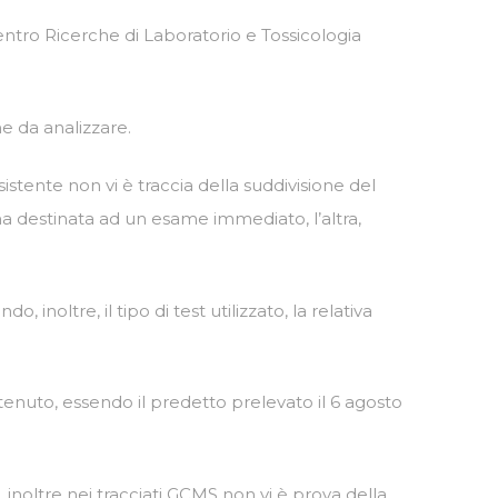
Centro Ricerche di Laboratorio e Tossicologia
ne da analizzare.
stente non vi è traccia della suddivisione del
una destinata ad un esame immediato, l’altra,
inoltre, il tipo di test utilizzato, la relativa
nuto, essendo il predetto prelevato il 6 agosto
, inoltre nei tracciati GCMS non vi è prova della