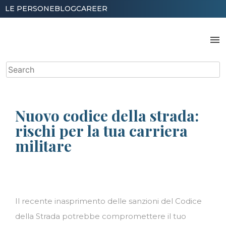
Skip
LE PERSONE
BLOG
CAREER
to
content
menu
Search
for:
Nuovo codice della strada:
rischi per la tua carriera
militare
Il recente inasprimento delle sanzioni del Codice
della Strada potrebbe compromettere il tuo