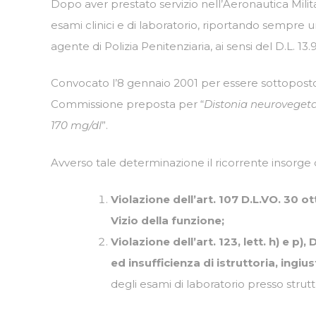
Dopo aver prestato servizio nell’Aeronautica Milita
esami clinici e di laboratorio, riportando sempre
agente di Polizia Penitenziaria, ai sensi del D.L. 13.9
Convocato l’8 gennaio 2001 per essere sottoposto a
Commissione preposta per “
Distonia neurovegetat
170 mg/dl
”.
Avverso tale determinazione il ricorrente insorge
Violazione dell’art. 107 D.L.VO. 30 ot
Vizio della funzione;
Violazione dell’art. 123, lett. h) e p
ed insufficienza di istruttoria, ingiu
degli esami di laboratorio presso strutt