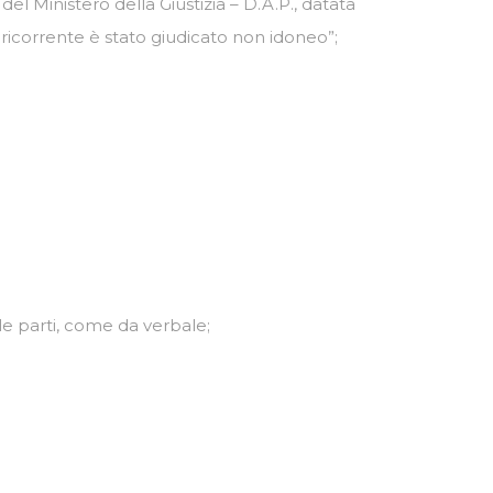
 Ministero della Giustizia – D.A.P., datata
l ricorrente è stato giudicato non idoneo”;
lle parti, come da verbale;