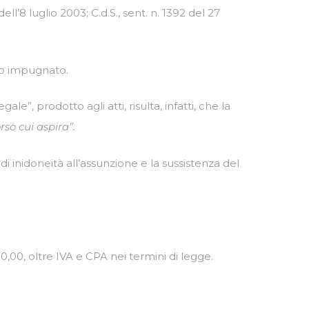
ell’8 luglio 2003; C.d.S., sent. n. 1392 del 27
io impugnato.
”, prodotto agli atti, risulta, infatti, che la
so cui aspira”.
di inidoneità all’assunzione e la sussistenza del
,00, oltre IVA e CPA nei termini di legge.