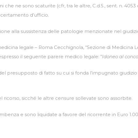
che ne sono scaturite (cfr, tra le altre, C.d.S., sent. n. 4053 d
certamento d’ufficio.
ione alla sussistenza delle patologie menzionate nel giudiz
medicina legale – Roma Cecchignola, “Sezione di Medicina Legale
spresso il seguente parere medico legale: “
Idoneo al concor
à del presupposto di fatto su cui si fonda l’impugnato giudizio 
el ricorso, sicché le altre censure sollevate sono assorbite.
mbenza e sono liquidate a favore del ricorrente in Euro 1.000