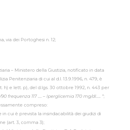
 via dei Portoghesi n. 12;
ia – Ministero della Giustizia, notificato in data
a Penitenziaria di cui al d.l. 13.9.1996, n. 479, è
. h) e lett. p), del d.lgs. 30 ottobre 1992, n. 443 per
90 frequenza 117 …. – Iperglicemia 170 mg/dl….. ”
;
pressamente compreso:
n cui è prevista la insindacabilità dei giudizi di
ne (art. 3, comma 3);