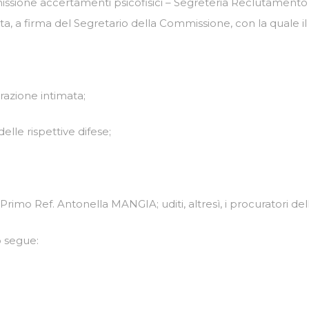
ione accertamenti psicofisici – Segreteria Reclutamento del
data, a firma del Segretario della Commissione, con la quale i
trazione intimata;
lle rispettive difese;
 Primo Ref. Antonella MANGIA; uditi, altresì, i procuratori de
o segue: