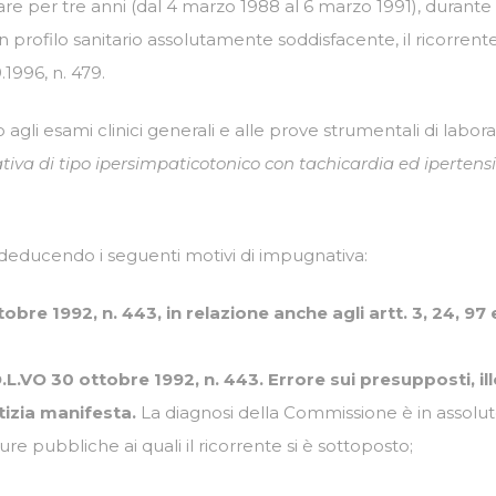
re per tre anni (dal 4 marzo 1988 al 6 marzo 1991), durante i
 un profilo sanitario assolutamente soddisfacente, il ricorr
.1996, n. 479.
gli esami clinici generali e alle prove strumentali di labora
iva di tipo ipersimpaticotonico con tachicardia ed ipertensi
 deducendo i seguenti motivi di impugnativa:
tobre 1992, n. 443, in relazione anche agli artt. 3, 24, 97 
), D.L.VO 30 ottobre 1992, n. 443. Errore sui presupposti, 
stizia manifesta.
La diagnosi della Commissione è in assoluto
ure pubbliche ai quali il ricorrente si è sottoposto;