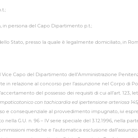
t.;
, in persona del Capo Dipartimento p.t.;
llo Stato, presso la quale è legalmente domiciliato, in Roma,
l Vice Capo del Dipartimento dell’Amministrazione Penitenziar
te in relazione al concorso per l’assunzione nel Corpo di Polizi
ccertamento del possesso dei requisiti di cui all’art. 123, lett
impaticotonico con tachicardia ed ipertensione arteriosa 145/
esso e consequenziale al provvedimento impugnato, ivi es
nella G.U. n. 96 – IV serie speciale del 3.12.1996, nella parte i
ommissioni mediche e l’automatica esclusione dall’assunzio