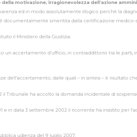
ità della motivazione, irragionevolezza dell’azione ammini
nza ed in modo assolutamente illogico perché la diagnosi co
d è documentalmente smentita dalla certificazione medico-sp
uito il Ministero della Giustizia.
o un accertamento d’ufficio, in contraddittorio tra le parti,
dell’accertamento, dalle quali – in sintesi – è risultato che 
il Tribunale ha accolto la domanda incidentale di sospensi
 in data 3 settembre 2002 il ricorrente ha insistito per l’
pubblica udienza del 9 luglio 2007.