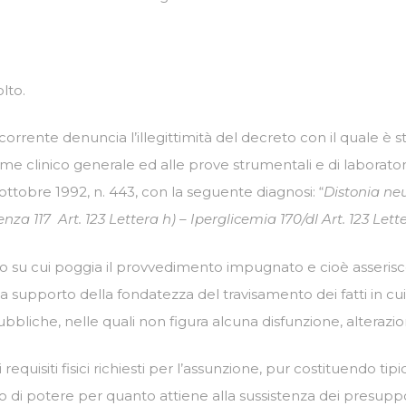
lto.
corrente denuncia l’illegittimità del decreto con il quale è s
ame clinico generale ed alle prove strumentali e di laborator
0 ottobre 1992, n. 443, con la seguente diagnosi: “
Distonia ne
za 117 Art. 123 Lettera h) – Iperglicemia 170/dl Art. 123 Lett
i fatto su cui poggia il provvedimento impugnato e cioè asser
a supporto della fondatezza del travisamento dei fatti in cu
ubbliche, nelle quali non figura alcuna disfunzione, alteraz
i requisiti fisici richiesti per l’assunzione, pur costituendo tip
so di potere per quanto attiene alla sussistenza dei presuppo