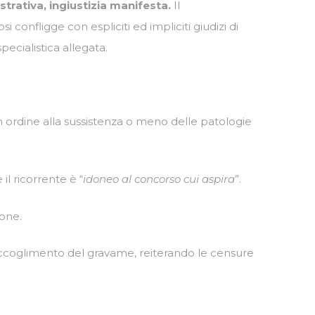
strativa, ingiustizia manifesta.
Il
nfligge con espliciti ed impliciti giudizi di
ecialistica allegata.
 in ordine alla sussistenza o meno delle patologie
il ricorrente è “
idoneo al concorso cui aspira
”.
one.
accoglimento del gravame, reiterando le censure