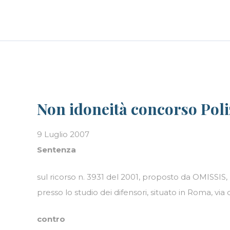
Skip
LE PERSONE
BLOG
CAREER
to
content
Non idoneità concorso Poli
9 Luglio 2007
Sentenza
sul ricorso n. 3931 del 2001, proposto da OMISSIS
presso lo studio dei difensori, situato in Roma, via d
contro