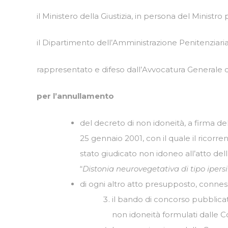
il Ministero della Giustizia, in persona del Ministro p.
il Dipartimento dell’Amministrazione Penitenziaria
rappresentato e difeso dall’Avvocatura Generale de
per l’annullamento
del decreto di non idoneità, a firma de
25 gennaio 2001, con il quale il ricorren
stato giudicato non idoneo all’atto dell’a
“
Distonia neurovegetativa di tipo ipers
di ogni altro atto presupposto, conn
il bando di concorso pubblicato 
non idoneità formulati dalle C