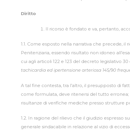
Diritto
Il ricorso è fondato e va, pertanto, acco
1.1. Come esposto nella narrativa che precede, il ri
Penitenziaria, essendo risultato non idoneo all’es
cui agli articoli 122 e 123 del decreto legislativo 3
tachicardia ed ipertensione arteriosa 145/90 frequen
A tal fine contesta, tra l’altro, il presupposto d
come formulata, deve ritenersi del tutto erronea; 
risultanze di verifiche mediche presso strutture p
1.2. In ragione del rilievo che il giudizio espresso su
generale sindacabile in relazione al vizio di ecces