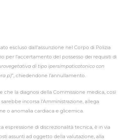
tato escluso dall’assunzione nel Corpo di Polizia
io per l’accertamento del possesso dei requisiti di
urovegetativa di tipo ipersimpaticotonico con
era p)
”, chiedendone l’annullamento.
isce che la diagnosi della Commissione medica, così
i sarebbe incorsa l’Amministrazione, allega
ione o anomalia cardiaca e glicemica.
ica espressione di discrezionalità tecnica, è in via
sti assunti ad oggetto della valutazione, alla