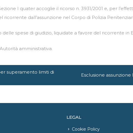
ione I quater accoglie il ricorso n. 3931/2001 e, per l’effetto
l ricorrente dall’assunzione nel Corpo di Polizia Penitenziari
delle spese di giudizio, liquidate a favore del ricorrente in 
Autorità amministrativa.
per superamento limiti di
Esclusione assunzione P
LEGAL
Cookie Policy