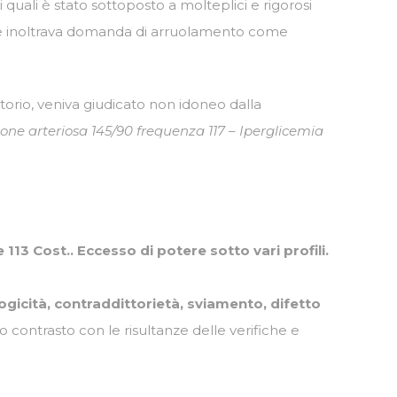
 quali è stato sottoposto a molteplici e rigorosi
ente inoltrava domanda di arruolamento come
torio, veniva giudicato non idoneo dalla
one arteriosa 145/90 frequenza 117 – Iperglicemia
e 113 Cost.. Eccesso di potere sotto vari profili.
illogicità, contraddittorietà, sviamento, difetto
 contrasto con le risultanze delle verifiche e