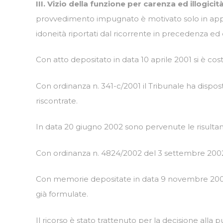
III. Vizio della funzione per carenza ed illogic
provvedimento impugnato è motivato solo in appare
idoneità riportati dal ricorrente in precedenza e
Con atto depositato in data 10 aprile 2001 si è costit
Con ordinanza n. 341-c/2001 il Tribunale ha dispost
riscontrate.
In data 20 giugno 2002 sono pervenute le risultanze 
Con ordinanza n. 4824/2002 del 3 settembre 2002 
Con memorie depositate in data 9 novembre 2001 e
già formulate.
Il ricorso è stato trattenuto per la decisione alla 