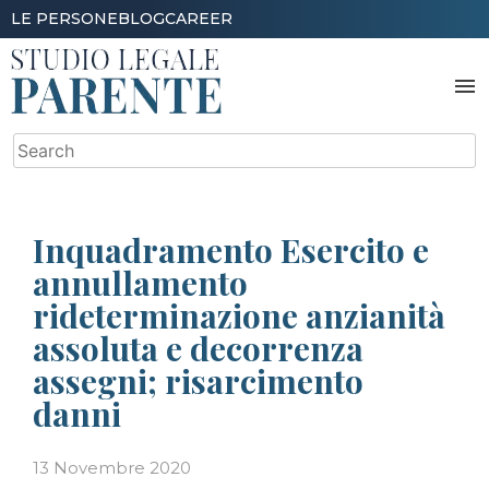
Skip
LE PERSONE
BLOG
CAREER
to
content
menu
Search
for:
Inquadramento Esercito e
annullamento
rideterminazione anzianità
assoluta e decorrenza
assegni; risarcimento
danni
13 Novembre 2020