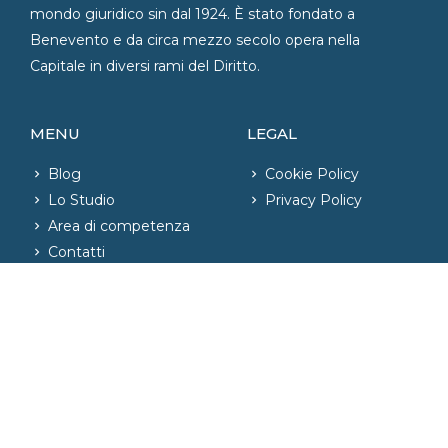
mondo giuridico sin dal 1924. È stato fondato a
Benevento e da circa mezzo secolo opera nella
Capitale in diversi rami del Diritto.
MENU
LEGAL
Blog
Cookie Policy
Lo Studio
Privacy Policy
Area di competenza
Contatti
CONTATTI
06.42020421
– Fax: 06.42004726
phone_iphone
info@studiolegaleparente.com
email
Via Emilia, n. 81 – Roma, Italia
location_on