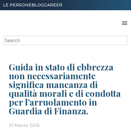
Skip
LE PERSONE
BLOG
CAREER
to
content
menu
Search
for:
Guida in stato di ebbrezza
non necessariamente
significa mancanza di
qualità morali e di condotta
per l’arruolamento in
Guardia di Finanza.
31 Marzo 2016