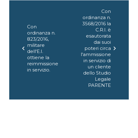
Navigazione
Con
articoli
ordinanza n.
3568/2016 la
Con
C.R.I. è
ordinanza n.
esautorata
823/2016,
dai suoi
militare
chevron_left
chevron_right
poteri circa
dell'E.I.
l'ammissione
ottiene la
in servizio di
reimmissione
un cliente
in servizio.
dello Studio
Legale
PARENTE