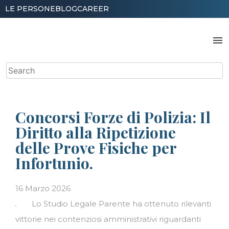
Skip
LE PERSONE
BLOG
CAREER
to
content
menu
Search
for:
Concorsi Forze di Polizia: Il
Diritto alla Ripetizione
delle Prove Fisiche per
Infortunio.
16 Marzo 2026
Lo Studio Legale Parente ha ottenuto rilevanti
vittorie nei contenziosi amministrativi riguardanti