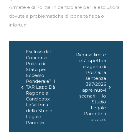
Armate e di Polizia, in particolare per le esclusioni
dovute a problematiche di idoneità fisica o
infortuni.
Navigazione
Escluso dal
articoli
Ricorso limite
Concorso
età ispettori
Polizia di
e agenti di
Stato per
Polizia: la
Eccesso
sentenza
Ponderale? Il
397/2026
chevron_left
chevron_right
TAR Lazio Dà
apre nuovi
Ragione al
scenari — lo
Candidato:
Studio
La Vittoria
Legale
dello Studio
Parente ti
Legale
assiste.
Parente