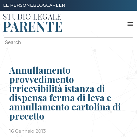
Skip
LE PERSONE
BLOG
CAREER
to
content
menu
Search
for:
Annullamento
provvedimento
irricevibilità istanza di
dispensa ferma di leva e
annullamento cartolina di
precetto
16 Gennaio 2013