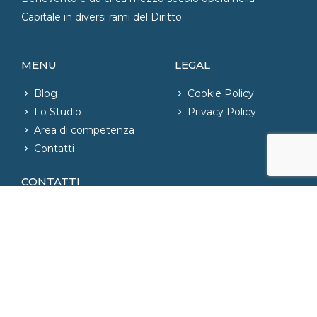
Capitale in diversi rami del Diritto.
MENU
LEGAL
Blog
Cookie Policy
Lo Studio
Privacy Policy
Area di competenza
Contatti
CONTATTI
06.42020421
– Fax: 06.42004726
phone_iphone
info@studiolegaleparente.com
email
Via Emilia, n. 81 – Roma, Italia
location_on
NEWSLETTER